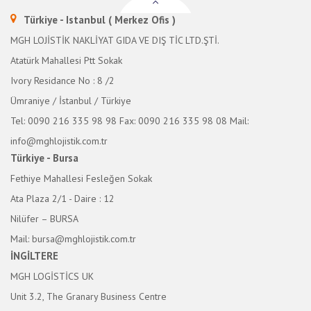
Türkiye - Istanbul ( Merkez Ofis )
MGH LOJİSTİK NAKLİYAT GIDA VE DIŞ TİC LTD.ŞTİ.
Atatürk Mahallesi Ptt Sokak
Ivory Residance No : 8 /2
Ümraniye / İstanbul / Türkiye
Tel: 0090 216 335 98 98
Fax: 0090 216 335 98 08
Mail:
info@mghlojistik.com.tr
Türkiye - Bursa
Fethiye Mahallesi Fesleğen Sokak
Ata Plaza 2/1 - Daire : 12
Nilüfer – BURSA
Mail: bursa@mghlojistik.com.tr
İNGİLTERE
MGH LOGİSTİCS UK
Unit 3.2, The Granary Business Centre