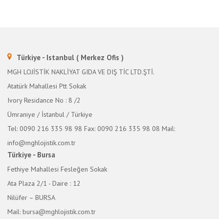
Türkiye - Istanbul ( Merkez Ofis )
MGH LOJİSTİK NAKLİYAT GIDA VE DIŞ TİC LTD.ŞTİ.
Atatürk Mahallesi Ptt Sokak
Ivory Residance No : 8 /2
Ümraniye / İstanbul / Türkiye
Tel: 0090 216 335 98 98
Fax: 0090 216 335 98 08
Mail:
info@mghlojistik.com.tr
Türkiye - Bursa
Fethiye Mahallesi Fesleğen Sokak
Ata Plaza 2/1 - Daire : 12
Nilüfer – BURSA
Mail: bursa@mghlojistik.com.tr