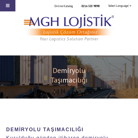
Select Language
▼
Online Katalog
0216 335 9898
Your Logistics Solution Partner
Demiryolu
Taşımacılığı
DEMİRYOLU TAŞIMACILIĞI
Kurulduğu günden itibaren demiryolu