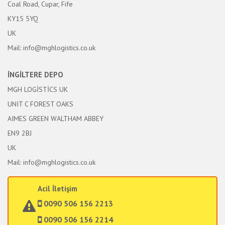
Coal Road, Cupar, Fife
KY15 5YQ
UK
Mail: info@mghlogistics.co.uk
İNGİLTERE DEPO
MGH LOGİSTİCS UK
UNIT C FOREST OAKS
AIMES GREEN WALTHAM ABBEY
EN9 2BJ
UK
Mail: info@mghlogistics.co.uk
Acil İletişim
0090 506 156 2213
0090 506 156 2214