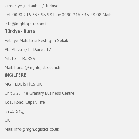
Ümraniye / İstanbul / Türkiye
Tel: 0090 216 335 98 98
Fax: 0090 216 335 98 08
Mail:
info@mghlojistik.com.tr
Türkiye - Bursa
Fethiye Mahallesi Fesleğen Sokak
Ata Plaza 2/1 - Daire : 12
Nilüfer – BURSA
Mail: bursa@mghlojistik.com.tr
İNGİLTERE
MGH LOGİSTİCS UK
Unit 3.2, The Granary Business Centre
Coal Road, Cupar, Fife
KY15 5YQ
UK
Mail: info@mghlogistics.co.uk