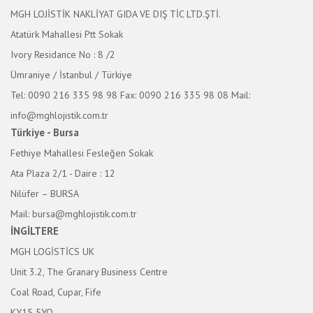
MGH LOJİSTİK NAKLİYAT GIDA VE DIŞ TİC LTD.ŞTİ.
Atatürk Mahallesi Ptt Sokak
Ivory Residance No : 8 /2
Ümraniye / İstanbul / Türkiye
Tel: 0090 216 335 98 98
Fax: 0090 216 335 98 08
Mail:
info@mghlojistik.com.tr
Türkiye - Bursa
Fethiye Mahallesi Fesleğen Sokak
Ata Plaza 2/1 - Daire : 12
Nilüfer – BURSA
Mail: bursa@mghlojistik.com.tr
İNGİLTERE
MGH LOGİSTİCS UK
Unit 3.2, The Granary Business Centre
Coal Road, Cupar, Fife
KY15 5YQ