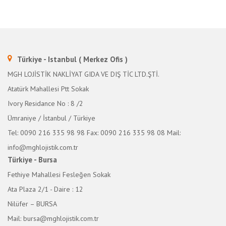
Türkiye - Istanbul ( Merkez Ofis )
MGH LOJİSTİK NAKLİYAT GIDA VE DIŞ TİC LTD.ŞTİ.
Atatürk Mahallesi Ptt Sokak
Ivory Residance No : 8 /2
Ümraniye / İstanbul / Türkiye
Tel: 0090 216 335 98 98
Fax: 0090 216 335 98 08
Mail:
info@mghlojistik.com.tr
Türkiye - Bursa
Fethiye Mahallesi Fesleğen Sokak
Ata Plaza 2/1 - Daire : 12
Nilüfer – BURSA
Mail: bursa@mghlojistik.com.tr