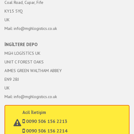
Coal Road, Cupar, Fife
KY15 5YQ
UK
Mail: info@mghlogistics.co.uk
İNGİLTERE DEPO
MGH LOGİSTİCS UK
UNIT C FOREST OAKS
AIMES GREEN WALTHAM ABBEY
EN9 2BJ
UK
Mail: info@mghlogistics.co.uk
Acil İletişim
0090 506 156 2213
0090 506 156 2214