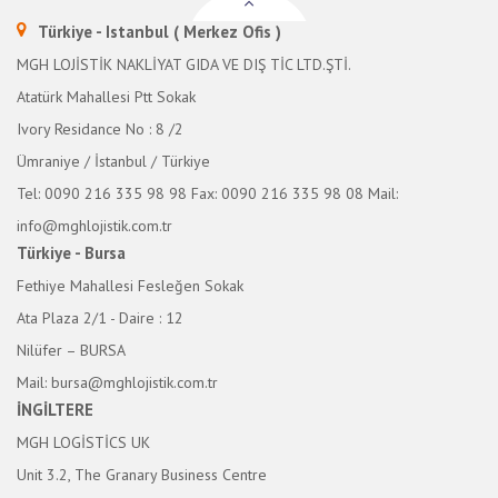
Türkiye - Istanbul ( Merkez Ofis )
MGH LOJİSTİK NAKLİYAT GIDA VE DIŞ TİC LTD.ŞTİ.
Atatürk Mahallesi Ptt Sokak
Ivory Residance No : 8 /2
Ümraniye / İstanbul / Türkiye
Tel: 0090 216 335 98 98
Fax: 0090 216 335 98 08
Mail:
info@mghlojistik.com.tr
Türkiye - Bursa
Fethiye Mahallesi Fesleğen Sokak
Ata Plaza 2/1 - Daire : 12
Nilüfer – BURSA
Mail: bursa@mghlojistik.com.tr
İNGİLTERE
MGH LOGİSTİCS UK
Unit 3.2, The Granary Business Centre